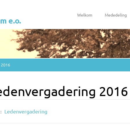
Welkom
Mededeling
 e.o.
 2016
edenvergadering 2016
:
n
Ledenvergadering