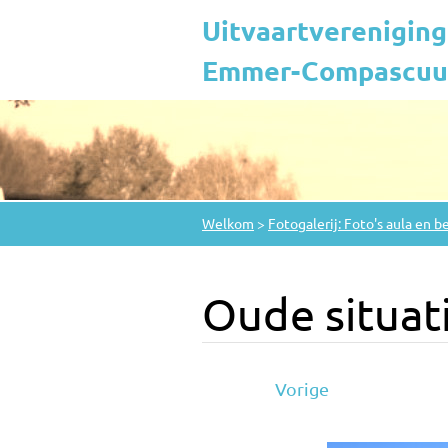
Uitvaartvereniging
Emmer-Compascuum
Welkom
>
Fotogalerij: Foto's aula en b
Oude situat
Vorige