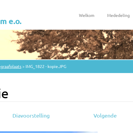
Welkom
Mededeling
 e.o.
egraafplaats
>
IMG_1822 - kopie.JPG
ie
Diavoorstelling
Volgende